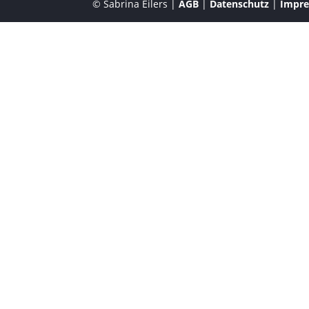
© Sabrina Eilers |
AGB
|
Datenschutz
|
Impr