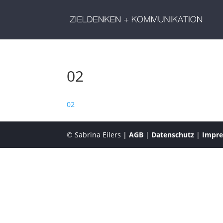
02
02
© Sabrina Eilers |
AGB
|
Datenschutz
|
Impr