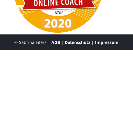
© Sabrina Eilers |
AGB
|
Datenschutz
|
Impressum