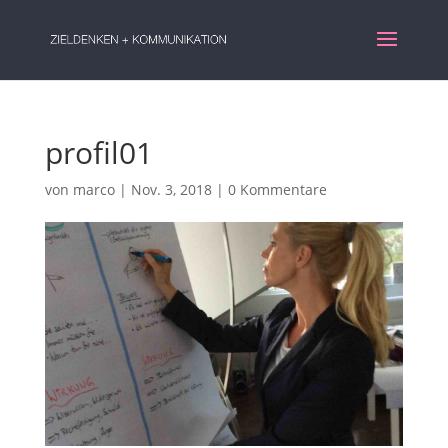
profil01
von
marco
|
Nov. 3, 2018
|
0 Kommentare