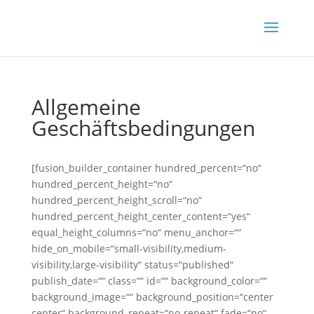
Allgemeine
Geschäftsbedingungen
[fusion_builder_container hundred_percent=“no“
hundred_percent_height=“no“
hundred_percent_height_scroll=“no“
hundred_percent_height_center_content=“yes“
equal_height_columns=“no“ menu_anchor=““
hide_on_mobile=“small-visibility,medium-
visibility,large-visibility“ status=“published“
publish_date=““ class=““ id=““ background_color=““
background_image=““ background_position=“center
center“ background_repeat=“no-repeat“ fade=“no“