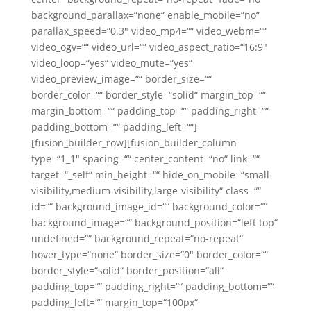
background_parallax=“none“ enable_mobile=“no“
parallax_speed=“0.3″ video_mp4=““ video_webm=““
video_ogv=““ video_url=““ video_aspect_ratio=“16:9″
video_loop=“yes“ video_mute=“yes“
video_preview_image=““ border_size=““
border_color=““ border_style=“solid“ margin_top=““
margin_bottom=““ padding_top=““ padding_right=““
padding_bottom=““ padding_left=““]
[fusion_builder_row][fusion_builder_column
type=“1_1″ spacing=““ center_content=“no“ link=““
target=“_self“ min_height=““ hide_on_mobile=“small-
visibility,medium-visibility,large-visibility“ class=““
id=““ background_image_id=““ background_color=““
background_image=““ background_position=“left top“
undefined=““ background_repeat=“no-repeat“
hover_type=“none“ border_size=“0″ border_color=““
border_style=“solid“ border_position=“all“
padding_top=““ padding_right=““ padding_bottom=““
padding_left=““ margin_top=“100px“