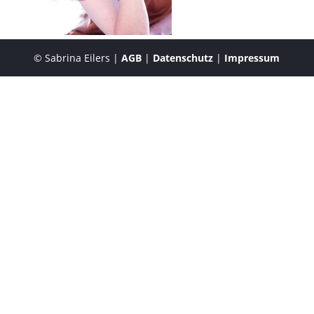
© Sabrina Eilers |
AGB
|
Datenschutz
|
Impressum