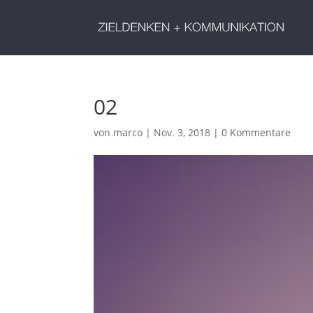
02
von
marco
|
Nov. 3, 2018
|
0 Kommentare